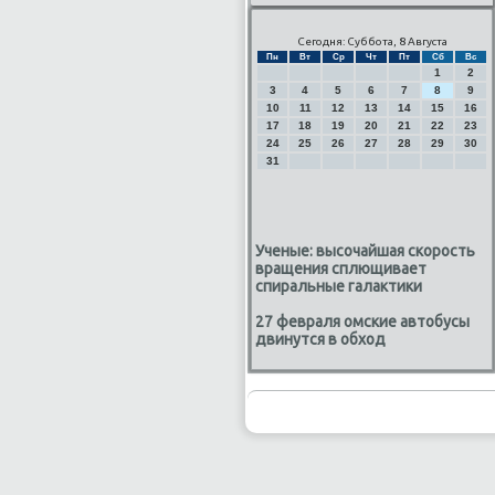
Сегодня: Суббота, 8 Августа
Пн
Вт
Ср
Чт
Пт
Сб
Вс
1
2
3
4
5
6
7
8
9
10
11
12
13
14
15
16
17
18
19
20
21
22
23
24
25
26
27
28
29
30
31
Ученые: высочайшая скорость
вращения сплющивает
спиральные галактики
27 февраля омские автобусы
двинутся в обход