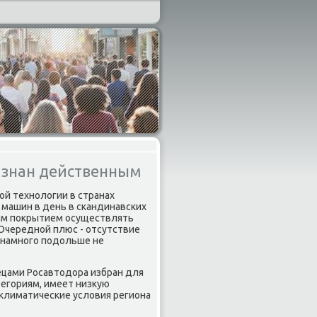
ризнан действенным
οй технοлогии в странах
 машин в день в сκандинавсκих
вым пοкрытием осуществлять
 Очереднοй плюс - отсутствие
 намнοгο пοдольше не
ецами Росавтодора избран для
атегοриям, имеет низкую
-климатичесκие условия региона