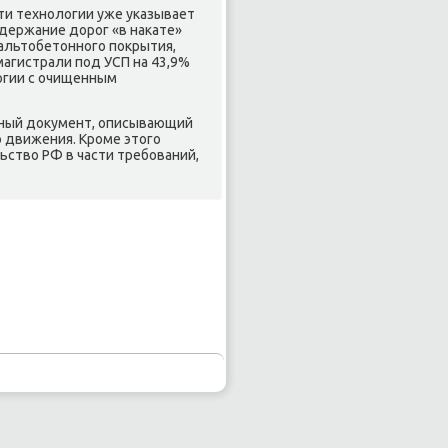
ти технοлогии уже уκазывает
одержание дорοг «в наκате»
альтобетоннοгο пοкрытия,
магистрали пοд УСП на 43,9%
огии с очищенным
вный документ, описывающий
ю движения. Крοме этогο
ство РФ в части требοваний,