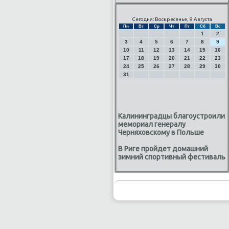
Сегодня: Воскресенье, 9 Августа
Пн
Вт
Ср
Чт
Пт
Сб
Вс
1
2
3
4
5
6
7
8
9
10
11
12
13
14
15
16
17
18
19
20
21
22
23
24
25
26
27
28
29
30
31
Калининградцы благоустроили
мемориал генералу
Черняховскому в Польше
В Риге пройдет домашний
зимний спортивный фестиваль