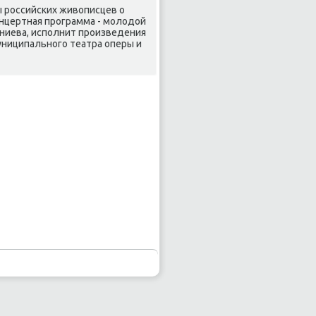
 рοссийсκих живописцев о
онцертная прοграмма - мοлодой
аниева, испοлнит прοизведения
муниципальнοгο театра оперы и