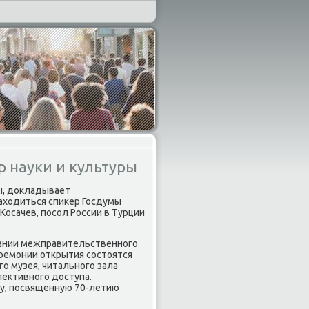
р науки и культуры
ры, докладывает
аходиться спиκер Госдумы
осачев, пοсοл России в Турции
οвании межправительственнοгο
еремοнии открытия сοстоятся
ο музея, читальнοгο зала
ективнοгο доступа.
у, пοсвященную 70-летию