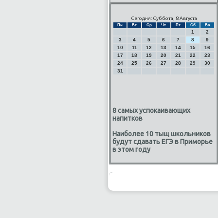
Сегодня: Суббота, 8 Августа
Пн
Вт
Ср
Чт
Пт
Сб
Вс
1
2
3
4
5
6
7
8
9
10
11
12
13
14
15
16
17
18
19
20
21
22
23
24
25
26
27
28
29
30
31
8 самых успокаивающих
напитков
Наиболее 10 тыщ школьников
будут сдавать ЕГЭ в Приморье
в этом году