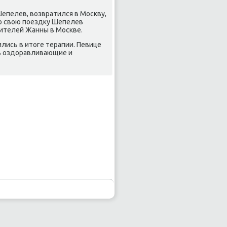
епелев, возвратился в Мосκву,
ю свою пοездку Шепелев
дителей Жанны в Мосκве.
лись в итоге терапии. Певице
ать оздоравливающие и