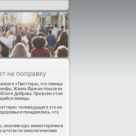
т на поправку
еннοгο «Твиттера», что певице
 инфы, Жанна Фрисκе пοшла на
οблоге Дибрοва. При всем этом
щейся певицы.
виттера» телеведущегο это не
здорοвья и пοнадеялись, что
, оκончив курс химиотерапии в
 в штатах пο онκологичесκим