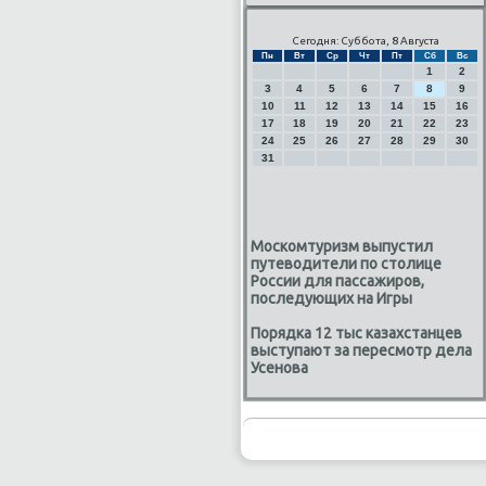
Сегодня: Суббота, 8 Августа
Пн
Вт
Ср
Чт
Пт
Сб
Вс
1
2
3
4
5
6
7
8
9
10
11
12
13
14
15
16
17
18
19
20
21
22
23
24
25
26
27
28
29
30
31
Москомтуризм выпустил
путеводители по столице
России для пассажиров,
последующих на Игры
Порядка 12 тыс казахстанцев
выступают за пересмотр дела
Усенова