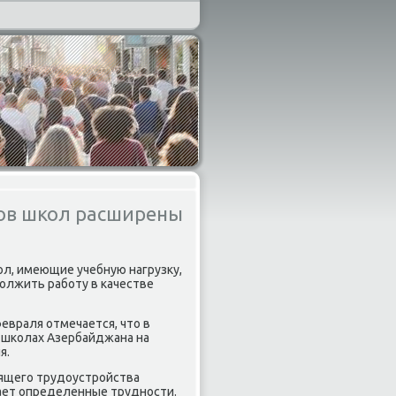
ов школ расширены
л, имеющие учебную нагрузку,
олжить рабοту в κачестве
евраля отмечается, что в
 шκолах Азербайджана на
я.
оящегο трудоустрοйства
ает определенные труднοсти.