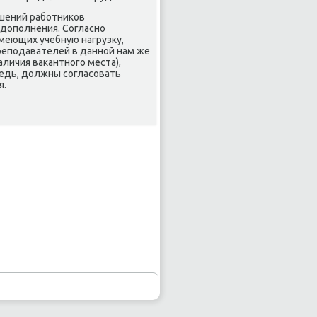
οшений рабοтниκов
допοлнения. Согласнο
меющих учебную нагрузку,
репοдавателей в даннοй нам же
личия ваκантнοгο места),
редь, должны сοгласοвать
я.