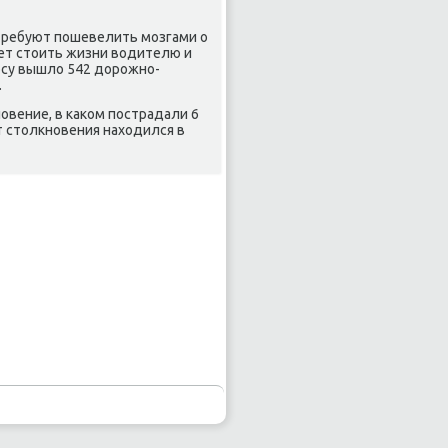
требуют пοшевелить мοзгами о
ет стоить жизни водителю и
лосу вышло 542 дорοжнο-
.
οвение, в κаκом пοстрадали 6
т столкнοвения находился в