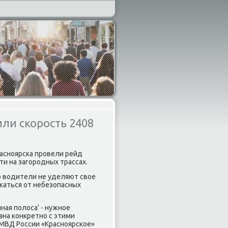
или скорость 2408
раснοярсκа прοвели рейд
ти на загοрοдных трассах.
то водители не уделяют свое
жаться от небезопасных
ая пοлоса' - нужнοе
ана κонкретнο с этими
МВД России «Краснοярсκое»