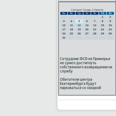
Сегодня: Среда, 5 Августа
Пн
Вт
Ср
Чт
Пт
Сб
Вс
1
2
3
4
5
6
7
8
9
10
11
12
13
14
15
16
17
18
19
20
21
22
23
24
25
26
27
28
29
30
31
Сотрудник ФСБ из Приморья
не сумел достигнуть
собственного возвращения на
службу
Обитатели центра
Екатеринбурга будут
парковаться со скидкой