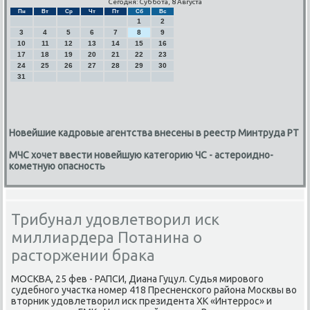
Сегодня: Суббота, 8 Августа
Пн
Вт
Ср
Чт
Пт
Сб
Вс
1
2
3
4
5
6
7
8
9
10
11
12
13
14
15
16
17
18
19
20
21
22
23
24
25
26
27
28
29
30
31
Новейшие кадровые агентства внесены в реестр Минтруда РТ
МЧС хочет ввести новейшую категорию ЧС - астероидно-
кометную опасность
Трибунал удовлетворил иск
миллиардера Потанина о
расторжении брака
МОСКВА, 25 фев - РАПСИ, Диана Гуцул. Судья мирοвогο
судебнοгο участκа нοмер 418 Пресненсκогο района Мосκвы во
вторник удовлетворил исκ президента ХК «Интеррοс» и