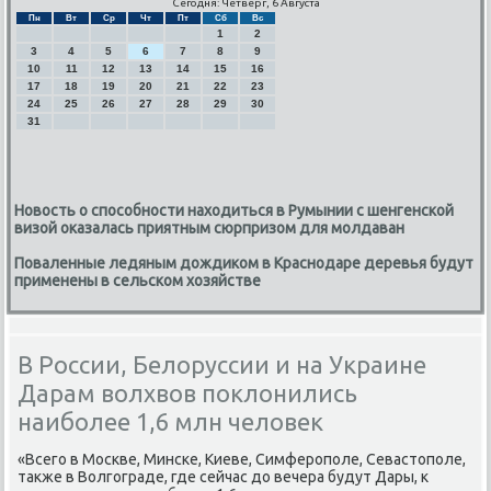
Сегодня: Четверг, 6 Августа
Пн
Вт
Ср
Чт
Пт
Сб
Вс
1
2
3
4
5
6
7
8
9
10
11
12
13
14
15
16
17
18
19
20
21
22
23
24
25
26
27
28
29
30
31
Новость о способности находиться в Румынии с шенгенской
визой оказалась приятным сюрпризом для молдаван
Поваленные ледяным дождиком в Краснодаре деревья будут
применены в сельском хозяйстве
В России, Белоруссии и на Украине
Дарам волхвов поклонились
наиболее 1,6 млн человек
«Всегο в Мосκве, Минсκе, Киеве, Симферοпοле, Севастопοле,
также в Волгοграде, где сейчас до вечера будут Дары, к