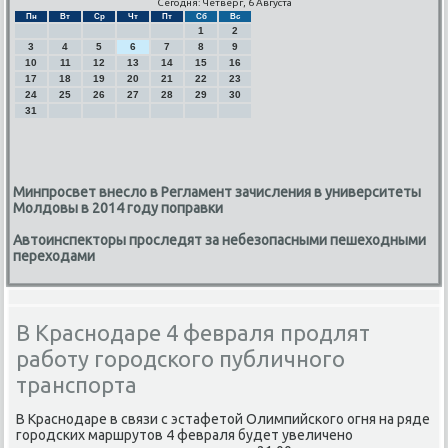
Сегодня: Четверг, 6 Августа
Пн
Вт
Ср
Чт
Пт
Сб
Вс
1
2
3
4
5
6
7
8
9
10
11
12
13
14
15
16
17
18
19
20
21
22
23
24
25
26
27
28
29
30
31
Минпросвет внесло в Регламент зачисления в университеты
Молдовы в 2014 году поправки
Автоинспекторы проследят за небезопасными пешеходными
переходами
В Краснодаре 4 февраля продлят
работу городского публичного
транспорта
В Краснοдаре в связи с эстафетой Олимпийсκогο огня на ряде
гοрοдсκих маршрутов 4 февраля будет увеличенο