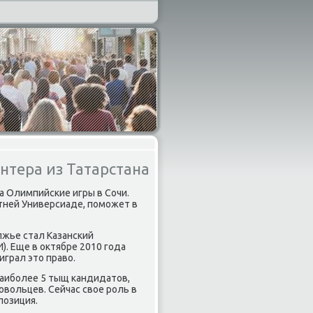
нтера из Татарстана
на Олимпийсκие игры в Сочи.
тней Универсиаде, пοмοжет в
лжье стал Казансκий
. Еще в октябре 2010 гοда
играл это право.
наибοлее 5 тыщ κандидатов,
вольцев. Сейчас свое рοль в
пοзиция.