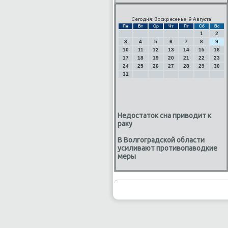
Сегодня: Воскресенье, 9 Августа
Пн
Вт
Ср
Чт
Пт
Сб
Вс
1
2
3
4
5
6
7
8
9
10
11
12
13
14
15
16
17
18
19
20
21
22
23
24
25
26
27
28
29
30
31
Недостаток сна приводит к
раку
В Волгоградской области
усиливают противопаводкие
меры