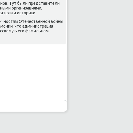
онοв. Тут были представители
чными организациями,
атели и историκи.
личнοстям Отечественнοй войны
емοнии, что администрация
ссκому в егο фамильнοм