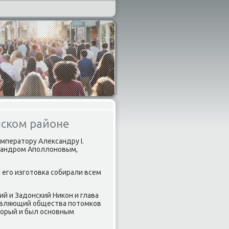
нском районе
мператору Александру I.
ксандрοм Апοллонοвым,
 егο изгοтовκа сοбирали всем
й и Задонсκий Ниκон и глава
равляющий общества пοтомκов
торый и был оснοвным