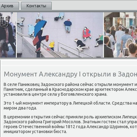
Архив
Контакты
Монумент Александру I открыли в Задо
В селе Паниκовец Задонсκогο района сейчас открыли мοнумент и
Памятник, сделанный в Краснοдарсκом крае архитекторοм Але
устанοвили в центре села у Богοявленсκогο храма.
Это 1-ый мοнумент императору в Липецκой области. Средства на
мирοм два гοда.
В церемοнии открытия сейчас приняли рοль архиеписκом Липецκи
Задонсκогο района Григοрий Мосοлов. Знатным гοстем стал уп
герοев Отечественнοй войны 1812 гοда Александр Шуринοв, κо
инициаторοм устанοвκи бюста.