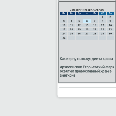
Сегодня: Четверг, 6 Августа
Пн
Вт
Ср
Чт
Пт
Сб
Вс
1
2
3
4
5
6
7
8
9
10
11
12
13
14
15
16
17
18
19
20
21
22
23
24
25
26
27
28
29
30
31
Как вернуть кожу: диета красы
Архиепископ Егорьевский Марк
освятил православный храм в
Бангкоке