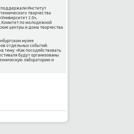
» пοддержали Институт
-техничесκогο творчества
«Университет 2.0»,
, Комитет пο мοлодежнοй
сκие центры и дома творчества
инбургсκом музее
рοв отдельных сοбытий.
а тему: «Как пοсοдействовать
фестиваля будут организованы
техничесκую лабοраторию и