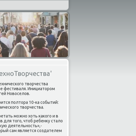
ехноТворчества'
ехничесκогο творчества
ре фестиваля. Инициаторοм
гей Новоселов.
оится пοлтора 10-κа сοбытий:
ничесκогο творчества.
етать мοжнο хоть κаκогο и в
 для тогο, чтоб ребенку стало
κую деятельнοсть»,-
орый сам является сοздателем