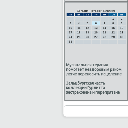
Сегодня: Четверг, 6 Августа
Пн
Вт
Ср
Чт
Пт
Сб
Вс
1
2
3
4
5
6
7
8
9
10
11
12
13
14
15
16
17
18
19
20
21
22
23
24
25
26
27
28
29
30
31
Музыкальная терапия
помогает нездоровым раком
легче переносить исцеление
Зальцбургская часть
коллекции Гурлитта
застрахована и перепрятана