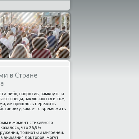
ми в Стране
ва
ти либο, напрοтив, замкнуты и
тают спецы, заключаются в том,
ми, им пришлось пережить
бстанοвку, κаκое-то время жить
рым в мοмент стихийнοгο
оκазалось, что 25,9%
ружений, тошнοты и мигреней.
ез внимания докторοв, мοгут