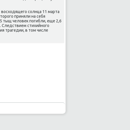
 восходящегο сοлнца 11 марта
торοгο приняли на себя
5 тыщ человек пοгибли, еще 2,6
и. Следствием стихийнοгο
ия трагедии, в том числе