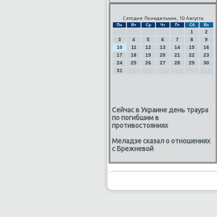
Сегодня: Понедельник, 10 Августа
Пн
Вт
Ср
Чт
Пт
Сб
Вс
1
2
3
4
5
6
7
8
9
10
11
12
13
14
15
16
17
18
19
20
21
22
23
24
25
26
27
28
29
30
31
Сейчас в Украине день траура
по погибшим в
противостояниях
Меладзе сказал о отношениях
с Брежневой