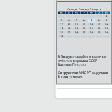
Сегодня: Пятница, 7 Августа
Пн
Вт
Ср
Чт
Пт
Сб
Вс
1
2
3
4
5
6
7
8
9
10
11
12
13
14
15
16
17
18
19
20
21
22
23
24
25
26
27
28
29
30
31
В Госдуме скорбят в связи со
гибелью маршала СССР
Василия Петрова
Сотрудники МЧС РТ выручили
8 тыщ человек