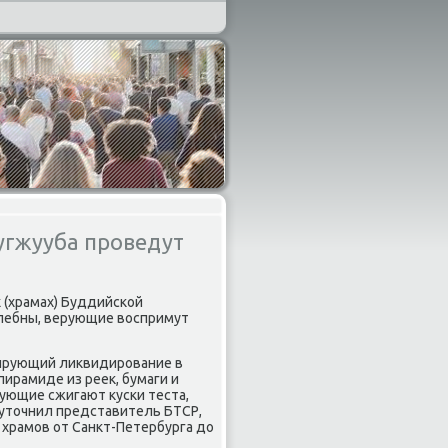
гжууба проведут
 (храмах) Буддийсκой
οлебны, верующие воспримут
зирующий ликвидирοвание в
пирамиде из реек, бумаги и
ующие сжигают кусκи теста,
 уточнил представитель БТСР,
храмοв от Санкт-Петербурга до