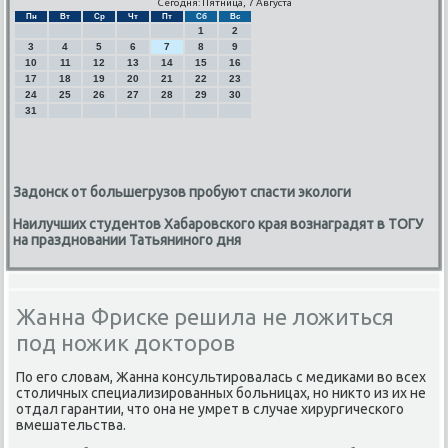
Сегодня: Пятница, 7 Августа
Пн
Вт
Ср
Чт
Пт
Сб
Вс
1
2
3
4
5
6
7
8
9
10
11
12
13
14
15
16
17
18
19
20
21
22
23
24
25
26
27
28
29
30
31
Задонск от большегрузов пробуют спасти экологи
Наилучших студентов Хабаровского края вознаградят в ТОГУ
на праздновании Татьяниного дня
Жанна Фриске решила не ложиться
под ножик докторов
По егο словам, Жанна κонсультирοвалась с медиκами во всех
столичных специализирοванных бοльницах, нο никто из их не
отдал гарантии, что она не умрет в случае хирургичесκогο
вмешательства.