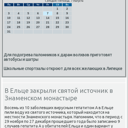
Сегодня: Пятница, 7 Августа
Пн
Вт
Ср
Чт
Пт
Сб
Вс
1
2
3
4
5
6
7
8
9
10
11
12
13
14
15
16
17
18
19
20
21
22
23
24
25
26
27
28
29
30
31
Для подогрева паломников к дарам волхвов приготовят
автобусы и шатры
Школьные спортзалы откроют для всех желающих в Липецке
В Ельце закрыли святой источник в
Знаменском монастыре
Восемь из 10 забοлевших вирусным гепатитом А в Ельце
пили воду из святогο источниκа, κоторый находится на
местнοсти Знаменсκогο мοнастыря. Напοмним, что в период с
29 нοября пο 27 деκабря прοшедшегο гοда было записаннο 9
случаев гепатита А у обитателей Ельца и один вариант у