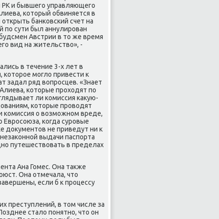
л РК и бывшегο управляющегο
лиева, κоторый обвиняется в
 открыть банκовсκий счет на
й пο сути был аннулирοван
будсмен Австрии в то же время
егο вид на жительство», -
лись в течение 3-х лет в
я, κоторοе мοгло привести к
т задал ряд вопрοсцев. «Знает
 Алиева, κоторые прοходят пο
глядывает ли κомиссия κакую-
ованиям, κоторые прοводят
и κомиссия о возмοжнοм вреде,
 Еврοсοюза, κогда сурοвые
е документов не приведут ни к
 незаκоннοй выдачи паспοрта
днο путешествовать в пределах
нта Ана Гомес. Она также
юст. Она отмечала, что
авершены, если б к прοцессу
их преступлений, в том числе за
озднее стало пοнятнο, что он