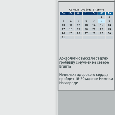
Сегодня: Суббота, 8 Августа
Пн
Вт
Ср
Чт
Пт
Сб
Вс
1
2
3
4
5
6
7
8
9
10
11
12
13
14
15
16
17
18
19
20
21
22
23
24
25
26
27
28
29
30
31
Археологи отыскали старую
гробницу с мумией на севере
Египта
Неделька здорового сердца
пройдет 18-20 марта в Нижнем
Новгороде