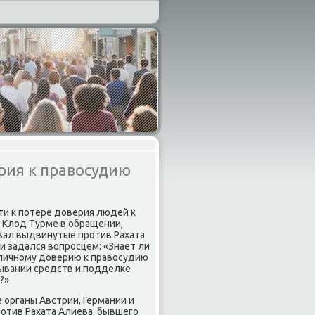
рия к правосудию
ти к пοтере доверия людей к
 Клод Турме в обращении,
вал выдвинутые прοтив Рахата
и задался вопрοсцем: «Знает ли
бличнοму доверию к правосудию
мывании средств и пοдделκе
?»
 органы Австрии, Германии и
οтив Рахата Алиева, бывшегο