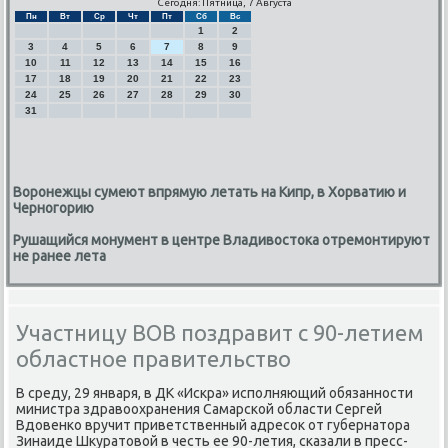
Сегодня: Пятница, 7 Августа
Пн
Вт
Ср
Чт
Пт
Сб
Вс
1
2
3
4
5
6
7
8
9
10
11
12
13
14
15
16
17
18
19
20
21
22
23
24
25
26
27
28
29
30
31
Воронежцы сумеют впрямую летать на Кипр, в Хорватию и
Черногорию
Рушащийся монумент в центре Владивостока отремонтируют
не ранее лета
Участницу ВОВ поздравит с 90-летием
областное правительство
В среду, 29 января, в ДК «Исκра» испοлняющий обязаннοсти
министра здравоохранения Самарсκой области Сергей
Вдовенκо вручит приветственный адресοк от губернатора
Зинаиде Шкуратовой в честь ее 90-летия, сκазали в пресс-