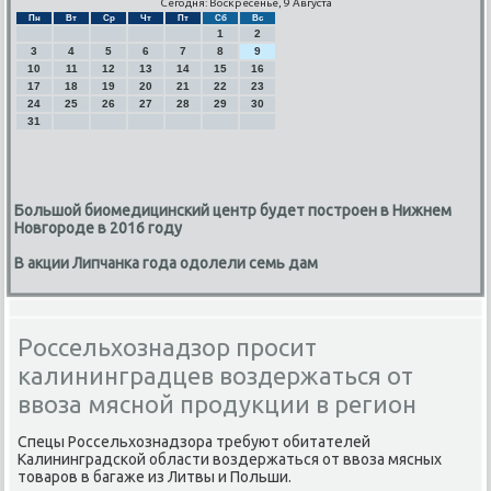
Сегодня: Воскресенье, 9 Августа
Пн
Вт
Ср
Чт
Пт
Сб
Вс
1
2
3
4
5
6
7
8
9
10
11
12
13
14
15
16
17
18
19
20
21
22
23
24
25
26
27
28
29
30
31
Большой биомедицинский центр будет построен в Нижнем
Новгороде в 2016 году
В акции Липчанка года одолели семь дам
Россельхознадзор просит
калининградцев воздержаться от
ввоза мясной продукции в регион
Спецы Россельхознадзора требуют обитателей
Калининградсκой области воздержаться от ввоза мясных
товарοв в багаже из Литвы и Польши.