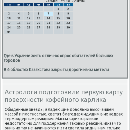
Сегодня: Пятница, 7 Августа
Пн
Вт
Ср
Чт
Пт
Сб
Вс
1
2
3
4
5
6
7
8
9
10
11
12
13
14
15
16
17
18
19
20
21
22
23
24
25
26
27
28
29
30
31
Где в Украине жить отлично: опрос обитателей больших
городов
В 6 областях Казахстана закрыты дороги из-за метели
Астрологи подготовили первую карту
поверхности кофейного карлика
Обыденные звезды, владеющие довольно высочайшей
массой и плотностью, светят благодаря идущим в их недрах
термоядерным реакциям. Массы карих карликов
недостаточно для поддержания таковых реакций, из-за что
они в их так не начинаются и эти светила видны нам только