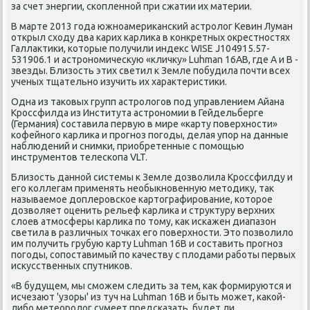
за счет энергии, скопленной при сжатии их материи.
В марте 2013 года южноамериканский астролог Кевин Луман
открыл сходу два карих карлика в конкретных окрестностях
Галлактики, которые получили индекс WISE J104915.57-
531906.1 и астрономическую «кличку» Luhman 16AB, где А и В -
звезды. Близость этих светил к Земле побудила почти всех
ученых тщательно изучить их характеристики.
Одна из таковых групп астрологов под управлением Айана
Кроссфилда из Института астрономии в Гейдельберге
(Германия) составила первую в мире «карту поверхности»
кофейного карлика и прогноз погоды, делая упор на данные
наблюдений и снимки, приобретенные с помощью
инструментов телескопа VLT.
Близость данной системы к Земле дозволила Кроссфилду и
его коллегам применять необыкновенную методику, так
называемое доплеровское картографирование, которое
дозволяет оценить рельеф карлика и структуру верхних
слоев атмосферы карлика по тому, как искажен диапазон
светила в различных точках его поверхности. Это позволило
им получить грубую карту Luhman 16B и составить прогноз
погоды, сопоставимый по качеству с плодами работы первых
искусственных спутников.
«В будущем, мы сможем следить за тем, как формируются и
исчезают 'узоры' из туч на Luhman 16B и быть может, какой-
либо метеоролог сумеет предсказать, будет ли