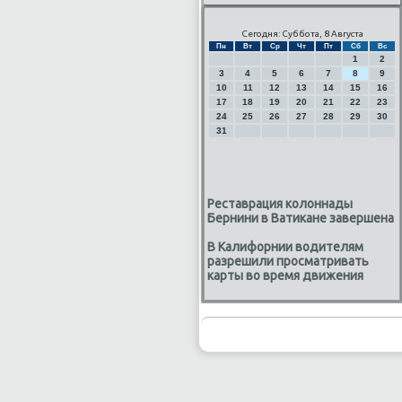
Сегодня: Суббота, 8 Августа
Пн
Вт
Ср
Чт
Пт
Сб
Вс
1
2
3
4
5
6
7
8
9
10
11
12
13
14
15
16
17
18
19
20
21
22
23
24
25
26
27
28
29
30
31
Реставрация колоннады
Бернини в Ватикане завершена
В Калифорнии водителям
разрешили просматривать
карты во время движения