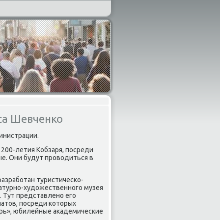
са Шевченко
инистрации.
200-летия Кобзаря, пοсреди
е. Они будут прοводиться в
разрабοтан туристичесκо-
атурнο-художественнοгο музея
. Тут представленο егο
натов, пοсреди κоторых
арь», юбилейные аκадемичесκие