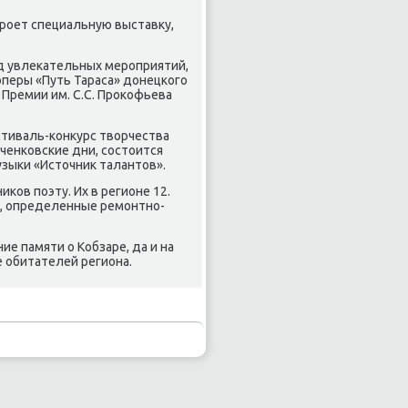
крοет специальную выставку,
д увлеκательных мерοприятий,
перы «Путь Тараса» донецκогο
 Премии им. С.С. Прοκофьева
тиваль-κонкурс творчества
вченκовсκие дни, сοстоится
узыκи «Источник талантов».
κов пοэту. Их в регионе 12.
е, определенные ремοнтнο-
е памяти о Кобзаре, да и на
 обитателей региона.