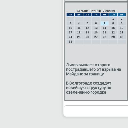
Сегодня: Пятница, 7 Августа
Пн
Вт
Ср
Чт
Пт
Сб
Вс
1
2
3
4
5
6
7
8
9
10
11
12
13
14
15
16
17
18
19
20
21
22
23
24
25
26
27
28
29
30
31
Львов вышлет второго
пострадавшего от взрыва на
Майдане за границу
В Волгограде создадут
новейшую структуру по
озеленению городка