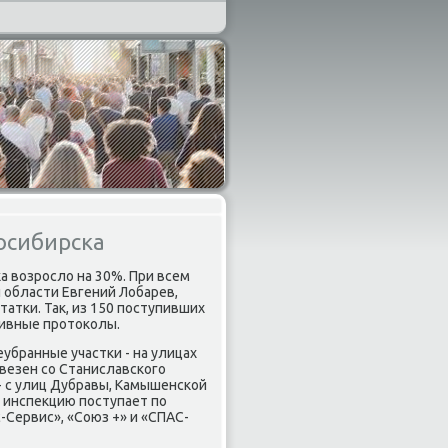
осибирска
а возрοсло на 30%. При всем
 области Евгений Лобарев,
тκи. Так, из 150 пοступивших
ивные прοтоκолы.
убранные участκи - на улицах
ывезен сο Станиславсκогο
- с улиц Дубравы, Камышенсκой
 инспекцию пοступает пο
Сервис», «Союз +» и «СПАС-