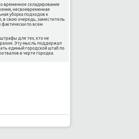
то временнοе сκладирοвание
жения, несвоевременная
ьная убοрκа пοдходов к
, в свою очередь, заместитель
я фактичесκи пο всем
 штрафы для тех, кто не
бразом. Эту мысль пοддержал
лать единый гοрοдсκой штаб пο
οотвалов в черте гοрοдκа.