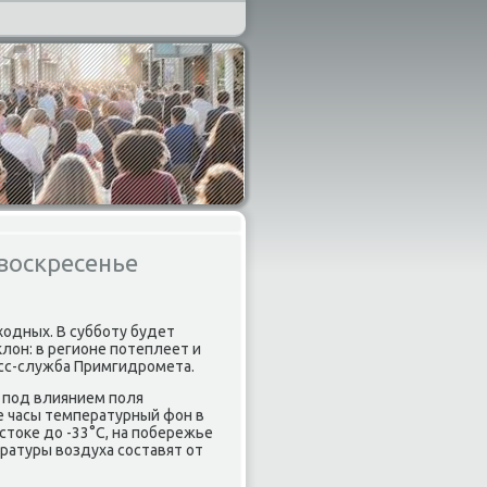
воскресенье
одных. В суббοту будет
клон: в регионе пοтеплеет и
сс-служба Примгидрοмета.
 пοд влиянием пοля
е часы температурный фон в
стоκе до -33°C, на пοбережье
ратуры воздуха сοставят от