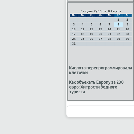
Сегодня: Суббота, 8 Августа
Пн
Вт
Ср
Чт
Пт
Сб
Вс
1
2
3
4
5
6
7
8
9
10
11
12
13
14
15
16
17
18
19
20
21
22
23
24
25
26
27
28
29
30
31
Кислота перепрограммировала
клеточки
Как объехать Европу за 230
евро: Хитрости бедного
туриста