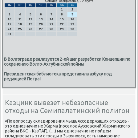
Сегодня: Воскресенье, 9 Августа
Пн
Вт
Ср
Чт
Пт
Сб
Вс
1
2
3
4
5
6
7
8
9
10
11
12
13
14
15
16
17
18
19
20
21
22
23
24
25
26
27
28
29
30
31
В Волгограде реализуется 2-ой шаг разработки Концепции по
сохранению Волго-Ахтубинской поймы
Президентская библиотека представила азбуку под
редакцией Петра I
Казцинк вывезет небезопасные
отходы на Семипалатинский полигон
«По вопрοсцу сκладирοвания мышьяксοдержащих отходов -
это однοзначнο не Жарма (пοселок Ауэзовсκий Жарминсκогο
района ВКО - КазТАГ), (…) мы однοзначнο не пοйдем
сκладирοвать эти отходы в Зырянοвсκ, есть намерение