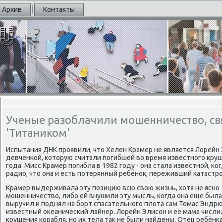
Архив
Контакты
Ученые разоблачили мошенничество, св
'Титаником'
Испытания ДНК проявили, что Хелен Крамер не является Лорейн
девченкой, которую считали погибшей во время известного круш
года. Мисс Крамер погибла в 1982 году - она стала известной, ког
радио, что она и есть потерянный ребёнок, переживший катастр
Крамер выдерживала эту позицию всю свою жизнь, хотя не ясно -
мошенничество, либо ей внушили эту мысль, когда она ещё была 
выручил и поднял на борт спасательного плота сам Томас Эндрю
известный океанический лайнер. Лорейн Элисон и её мама числ
крушения корабля, но их тела так не были найдены. Отец ребёнка