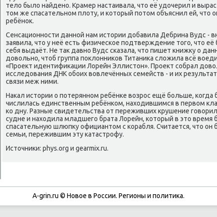
тело было найдено. Крамер настаивала, что её удочерил и вырас
том же спасательном плоту, и который потом объяснил ей, что о
ребёнок.
Сенсационности данной нам истории добавила Дебрина Вудс - вн
заявила, что у неё есть физическое подтверждение того, что её 
себя выдаёт. Не так давно Вудс сказала, что пишет книжку о дан
довольно, чтоб группа поклонников Титаника сложила всё воед
«Проект идентификации Лорейн Эллистон». Проект собрал дово
исследования ДНК обоих вовлечённых семейств - и их результа
связи меж ними.
Накал истории о потерянном ребёнке возрос ещё больше, когда 
числилась единственным ребёнком, находившимся в первом клас
ко дну. Разные свидетельства от переживших крушение говорили
судне и находила младшего брата Лорейн, который в это время 
спасательную шлюпку официантом с корабля. Считается, что о
семьи, пережившим эту катастрофу.
Источники: phys.org и gearmix.ru.
A-grin.ru © Новое в России. Регионы и политика.