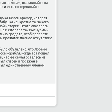
тил человек, оказавшийся на
на и есть потерявшийся
учка Хелен Крамер, которая
бабушка конкретно та, за кого
ной истории. Этого оказалось
ино и сделала так именуемый
льно средств, чтоб провести
ты проявили полное отсутствие
было объявлено, что Лорейн
се корабля, когда тот пошёл
, что её семья осталась на
был спасён и посажен в
н был единственным членом