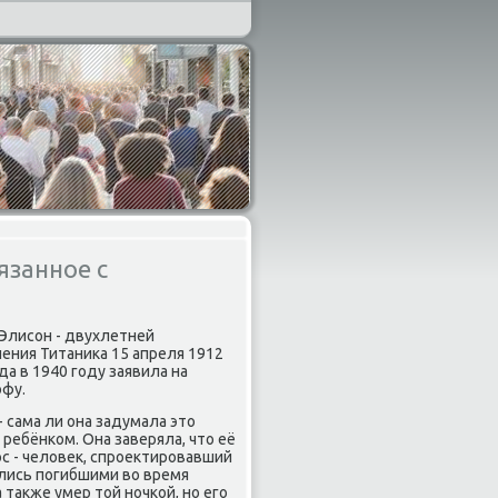
язанное с
 Элисон - двухлетней
ения Титаника 15 апреля 1912
да в 1940 году заявила на
офу.
 сама ли она задумала это
ребёнком. Она заверяла, что её
с - человек, спроектировавший
ились погибшими во время
 также умер той ночкой, но его