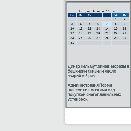
Сегодня: Пятница, 7 Августа
Пн
Вт
Ср
Чт
Пт
Сб
Вс
1
2
3
4
5
6
7
8
9
10
11
12
13
14
15
16
17
18
19
20
21
22
23
24
25
26
27
28
29
30
31
Динар Гильмутдинов: морозы в
Башкирии снизили число
аварий в 5 раз
Администрация Перми
пошевелит мозгами над
покупкой снегоплавильных
установок