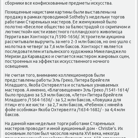
сборники все конфискованные предметы искусства.
Похищенные нацистами картины были выставлены на
продажу в рамках проводимой Sotheby's недельки торгов
работами Старенькых мастеров. Ее жемчужиной было
полотно «Веселое общество за балюстрадой со скрипачом и
лютнисткой» кисти известного голландского живописца
Геррита ван Хонтхорста /1590-1656/. Устроители аукциона
рассчитывали выручить за него 2-3 млн баксов, но оно ушло с
молотка в четверг за 7,6 млн баксов. Хонтхорст является
последователем итальянского художника Микеланджело
Меризи да Караваджо и считается мастером жанровых сцен,
построенных на эффектах искусственного ночного
освещения.
Не считая того, вниманию коллекционеров были
представлены работы Эль Греко, Питера Брейгеля
Младшего, Якоба Охтервелта и остальных узнаваемых
мастеров. А именно, «Благовещение» Эль Греко /1541-1614/
было продано за 5,9 млн баксов, «Лето» Питера Брейгеля
Младшего /1564-1636/ - за 5,2 млн баксов, «Ловушка для
птиц» его же кисти - за 2,7 млн баксов, «Ребенок с няней в
фойе особняка» Якоба Охтервелта /1634-1682/ - за 4,4 млн
баксов.
На данной нам недельке торги работами Старенькых
мастеров проводит и иной аукционный дом - Christie's. Их
основным лотом был часослов начала XVI века, некогда