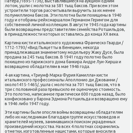
Патера /1695-1736/, выставлявшиеся на аукцион одним
лотом, ушли с молотка за 581 тыщ баксов. При всем этом
устроители торгов рассчитывали выручить за их менее
полумиллиона баксов. Эти полотна были похищены в 1940
году и отобраны рейхсмаршалом Германом Герингом для
собственной личной коллекции. В августе 1945 года картины
были возвращены представителям семейства Ротшильдов,
в принадлежности которых оставались до конца XX века.
Картина кисти итальянского художника Франческо Гварди /
1712-1793/ «Вид Пьяцетты в Венеции», некогда
принадлежавшая знаменитому модельеру Жаку Дусе, была
продана за 245 тыщ баксов. В 1941 году полотно было
похищено из парижского дома банкира Андре Луи-Хирша и
возвращено обладателям в мае 1946 года.
4-ая картина, «Триумф Марка Фурия Камилла» кисти
итальянского профессионалы Аполлонио ди Джованни /
около1415-1465/, ушла с молотка за 701 тыщ баксов, что в
три с половиной раза превысило ее оценочную стоимость.
Это полотно, написанное практически 600 годов назад, было
конфисковано у барона Эдмона Ротшильда и возвращено ему
в 1946 либо 1947 году.
Эти картины были опосля войны возвращены обладателям
либо их наследникам благодаря группе искусствоведов и
хранителей музеев, занимавшихся поиском украденных
произведений искусства. На всех 4 полотнах сохранились
отметки, изготовленные нацистами, которые вносили в