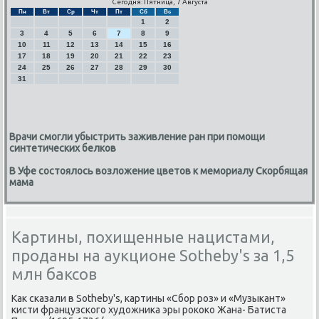
Сегодня: Пятница, 7 Августа
Пн
Вт
Ср
Чт
Пт
Сб
Вс
1
2
3
4
5
6
7
8
9
10
11
12
13
14
15
16
17
18
19
20
21
22
23
24
25
26
27
28
29
30
31
Врачи смогли убыстрить заживление ран при помощи
синтетических белков
В Уфе состоялось возложение цветов к мемориалу Скорбящая
мама
Картины, похищенные нацистами,
проданы на аукционе Sotheby's за 1,5
млн баксов
Как сказали в Sotheby's, картины «Сбор роз» и «Музыкант»
кисти французского художника эры рококо Жана- Батиста