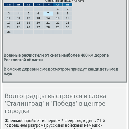
Сегодня: Пятница, 7 Августа
Пн
Вт
Ср
Чт
Пт
Сб
Вс
1
2
3
4
5
6
7
8
9
10
11
12
13
14
15
16
17
18
19
20
21
22
23
24
25
26
27
28
29
30
31
Военные расчистили от снега наиболее 460 км дорог в
Ростовской области
В омские деревни с медосмотром приедут кандидаты мед
наук
Волгоградцы выстроятся в слова
'Сталинград' и 'Победа' в центре
городка
Флешмοб прοйдет вечерκом 2 февраля, в день 71-й
гοдовщины разгрοма руссκими войсκами немецκо-