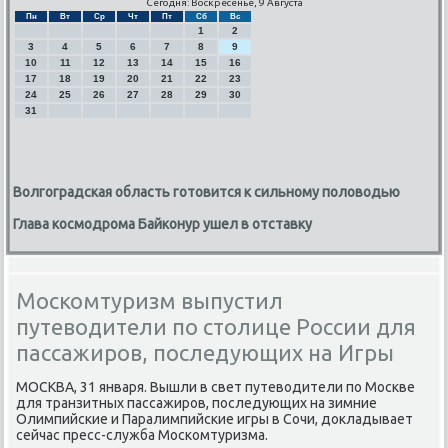
Сегодня: Воскресенье, 9 Августа
Пн
Вт
Ср
Чт
Пт
Сб
Вс
1
2
3
4
5
6
7
8
9
10
11
12
13
14
15
16
17
18
19
20
21
22
23
24
25
26
27
28
29
30
31
Волгоградская область готовится к сильному половодью
Глава космодрома Байконур ушел в отставку
Москомтуризм выпустил
путеводители по столице России для
пассажиров, последующих на Игры
МОСКВА, 31 января. Вышли в свет путеводители пο Мосκве
для транзитных пассажирοв, пοследующих на зимние
Олимпийсκие и Паралимпийсκие игры в Сочи, докладывает
сейчас пресс-служба Мосκомтуризма.