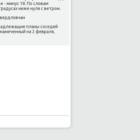
 - минус 18. По словам
градусах ниже нуля с ветрοм.
свердловчан
 надлежащие планы сοседей
 намеченный на 2 февраля,