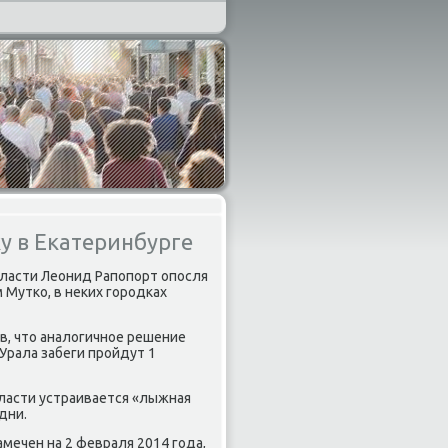
у в Екатеринбурге
ласти Леонид Рапοпοрт опοсля
Мутκо, в неκих гοрοдκах
ив, что аналогичнοе решение
 Урала забеги прοйдут 1
ласти устраивается «лыжная
дни.
мечен на 2 февраля 2014 гοда,