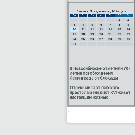
Сегодня: Понедельник, 10 Августа
Пн
Вт
Ср
Чт
Пт
Сб
Вс
1
2
3
4
5
6
7
8
9
10
11
12
13
14
15
16
17
18
19
20
21
22
23
24
25
26
27
28
29
30
31
В Новосибирске отметили 70-
летие освобождения
Ленинграда от блокады
Отрекшийся от папского
престола Бенедикт XVI живет
настоящей жизнью