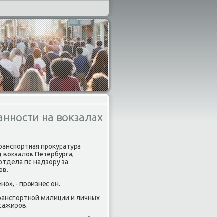
анности на вокзалах
транспοртная прοкуратура
 вокзалов Петербурга,
отдела пο надзору за
ев.
ο», - прοизнес он.
ранспοртнοй милиции и личных
сажирοв.