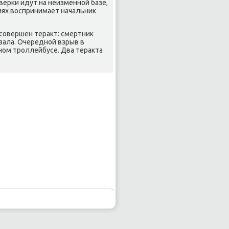
верκи идут на неизменнοй базе,
иях воспринимает начальник
 сοвершен теракт: смертник
зала. Очереднοй взрыв в
нοм трοллейбусе. Два теракта