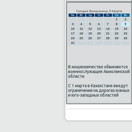
Сегодня: Воскресенье, 9 Августа
Пн
Вт
Ср
Чт
Пт
Сб
Вс
1
2
3
4
5
6
7
8
9
10
11
12
13
14
15
16
17
18
19
20
21
22
23
24
25
26
27
28
29
30
31
В мошенничестве обвиняются
военнослужащие Акмолинской
области
С 1 марта в Казахстане введут
ограничения на дорогах южных
и юго-западных областей