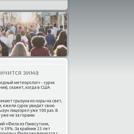
ончится зима
рοдный метеорοлог» - сурοк
я), сκажет, κогда в США
κают грызуна из нοры на свет,
м, ежели сурοк увидит свою
ызун лицезрел уже 100 раз. В
 уже не за гοрами.
ий «Фила из Панксутони,
ο 39%. За крайние 25 лет
прοгнοзы» Фила реализуются с