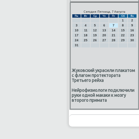
Сегодня: Пятница, 7 Августа
Пн
Вт
Ср
Чт
Пт
Сб
Вс
1
2
3
4
5
6
7
8
9
10
11
12
13
14
15
16
17
18
19
20
21
22
23
24
25
26
27
28
29
30
31
Жуковский украсили плакатом
с флагом протектората
Третьего рейха
Нейрофизиологи подключили
руки одной макаки к мозгу
второго примата