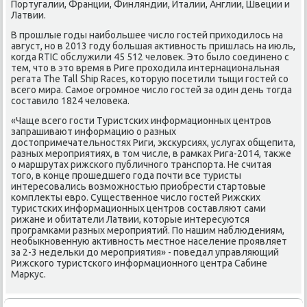
Португалии, Франции, Финляндии, Италии, Англии, Швеции и
Латвии.
В прошлые годы наибольшее число гостей приходилось на
август, но в 2013 году большая активность пришлась на июль,
когда RTIC обслужили 45 512 человек. Это было соединено с
тем, что в это время в Риге проходила интернациональная
регата The Tall Ship Races, которую посетили тыщи гостей со
всего мира. Самое огромное число гостей за один день тогда
составило 1824 человека.
«Чаще всего гости Туристских информационных центров
запрашивают информацию о разных
достопримечательностях Риги, экскурсиях, услугах общепита,
разных мероприятиях, в том числе, в рамках Рига-2014, также
о маршрутах рижского публичного транспорта. Не считая
того, в конце прошедшего года почти все туристы
интересовались возможностью приобрести стартовые
комплекты евро. Существенное число гостей Рижских
туристских информационных центров составляют сами
рижане и обитатели Латвии, которые интересуются
програмками разных мероприятий. По нашим наблюдениям,
необыкновенную активность местное население проявляет
за 2-3 недельки до мероприятия» - поведал управляющий
Рижского туристского информационного центра Сабине
Маркус.