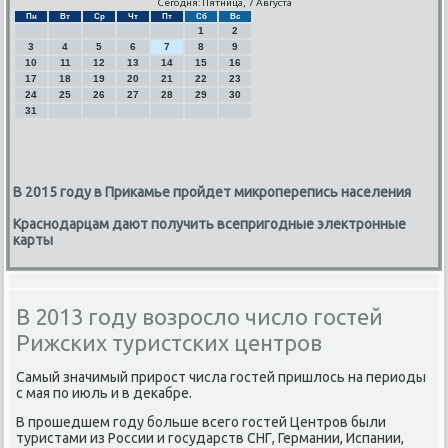
Сегодня: Пятница, 7 Августа
Пн
Вт
Ср
Чт
Пт
Сб
Вс
1
2
3
4
5
6
7
8
9
10
11
12
13
14
15
16
17
18
19
20
21
22
23
24
25
26
27
28
29
30
31
В 2015 году в Прикамье пройдет микроперепись населения
Краснодарцам дают получить всепригодные электронные
карты
В 2013 году возросло число гостей
Рижских туристских центров
Самый значимый прирост числа гостей пришлось на периоды
с мая по июль и в декабре.
В прошедшем году больше всего гостей Центров были
туристами из России и государств СНГ, Германии, Испании,