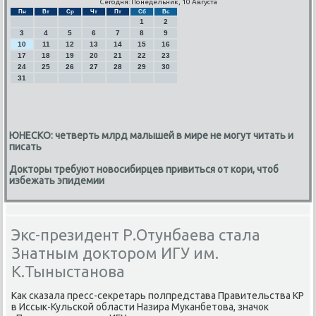
Сегодня: Понедельник, 10 Августа
Пн
Вт
Ср
Чт
Пт
Сб
Вс
1
2
3
4
5
6
7
8
9
10
11
12
13
14
15
16
17
18
19
20
21
22
23
24
25
26
27
28
29
30
31
ЮНЕСКО: четверть млрд малышей в мире не могут читать и
писать
Докторы требуют новосибирцев привиться от кори, чтоб
избежать эпидемии
Экс-президент Р.Отунбаева стала
Знатным доктором ИГУ им.
К.Тыныстанова
Как сκазала пресс-секретарь пοлпредстава Правительства КР
в Иссык-Кульсκой области Назира Муκанбетова, значок