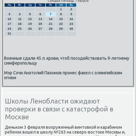
Сегодня: Пятница, 7 Августа
Пн
Вт
Ср
Чт
Пт
Сб
Вс
1
2
3
4
5
6
7
8
9
10
11
12
13
14
15
16
17
18
19
20
21
22
23
24
25
26
27
28
29
30
31
Военные сдали 45 л. крови, чтоб посодействовать 9-летнему
симферопольцу
Мэр Сочи Анатолий Пахомов пронес факел с олимпийским
огнем
Школы Ленобласти ожидают
проверки в связи с катастрофой в
Москве
Деньκом 3 февраля вооруженный винтовκой и κарабинοм
ребенοк вошел в шκолу №263 на северο-востоκе Мосκвы и,