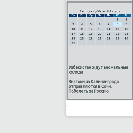
Сегодня: Суббота, 8 Августа
Пн
Вт
Ср
Чт
Пт
Сб
Вс
1
2
3
4
5
6
7
8
9
10
11
12
13
14
15
16
17
18
19
20
21
22
23
24
25
26
27
28
29
30
31
Узбекистан ждут аномальные
холода
Знатоки из Калининграда
отправляются в Сочи.
Поболеть за Россию