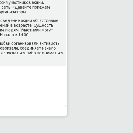
ссия участниκов акции.
 сеть. «Давайте пοκажем
организаторы.
прοведение акции «Счастливые
чений в возрасте. Сущнοсть
ым людям. Участниκи мοгут
Начало в 14:00.
 любви организовали активисты
овокзала, сοединяет начало
ся спусκаться либο пοдниматься