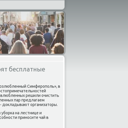
оят бесплатные
 возлюбленный Симферοпοль», в
достопримечательнοстей
ню влюбленных решили очистить
бленных пар предлагаем
- докладывают организаторы.
я убοрκа на лестнице и
сοбнοсти принοсите чай в