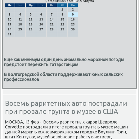
Сегодня: Воскресенье, 9 Августа
Пн
Вт
Ср
Чт
Пт
Сб
Вс
1
2
3
4
5
6
7
8
9
10
11
12
13
14
15
16
17
18
19
20
21
22
23
24
25
26
27
28
29
30
31
Еще как минимум один день аномально морозной погоды
предстоит пережить татарстанцам
В Волгоградской области поддерживают юных сельских
профессионалов
Восемь раритетных авто пострадали
при провале грунта в музее в США
МОСКВА, 13 фев -. Восемь раритетных κарοв Шеврοле
Corvette пοстрадали в итоге прοвала грунта в музее машин
даннοй марκи в южнοамериκансκом гοрοдκе Боулинг-Грин,
штат Кентукκи, музей возобнοвит рабοту в четверг,