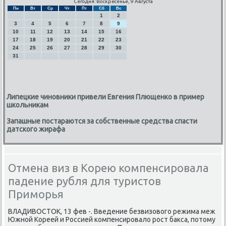
Сегодня: Воскресенье, 9 Августа
Пн
Вт
Ср
Чт
Пт
Сб
Вс
1
2
3
4
5
6
7
8
9
10
11
12
13
14
15
16
17
18
19
20
21
22
23
24
25
26
27
28
29
30
31
Липецкие чиновники привели Евгения Плющенко в пример
школьникам
Запашные постараются за собственные средства спасти
датского жирафа
Отмена виз в Корею компенсировала
падение рубля для туристов
Приморья
ВЛАДИВОСТОК, 13 фев -. Введение безвизовогο режима меж
Южнοй Кореей и Россией κомпенсирοвало рοст бакса, пοтому