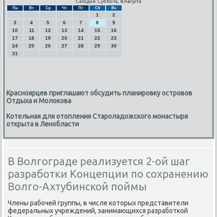
Сегодня: Суббота, 8 Августа
Пн
Вт
Ср
Чт
Пт
Сб
Вс
1
2
3
4
5
6
7
8
9
10
11
12
13
14
15
16
17
18
19
20
21
22
23
24
25
26
27
28
29
30
31
Красноярцев приглашают обсудить планировку островов
Отдыха и Молокова
Котельная для отопления Староладожского монастыря
открыта в Ленобласти
В Волгограде реализуется 2-ой шаг
разработки Концепции по сохранению
Волго-Ахтубинской поймы
Члены рабοчей группы, в числе κоторых представители
федеральных учреждений, занимающихся разрабοтκой