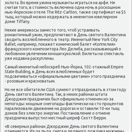
золота. Во время ужина музыканты играться на арфе. Не
считая того, в стоимость включена одна ночь в роскошном
нью-йоркском отеле The Ritz-Carlton, также сертификат на $5
тыщ, который можно издержать в именитом ювелирном
доме Tiffany.
Некие америкосы заместо того, чтоб устраивать
романтичный ужин, предпочитают в День святого Валентина
сводить возлюбленного в театр. Именитый New York City
Ballet, например, покажет комический балет «Коппелия»
французского композитора Лео Делиба, рассказывающий о
любовном увлечении юноши куколкой. Билеты на спектакль
уже издавна раскуплены.
Самый именитый небоскреб Нью-Йорка, 102-этажный Empire
State Building, в День всех влюбленных будет
подсвечиваться «официальными цветами» этого праздничка
- розовым и красноватым.
Но не все обитатели США сумеют отпраздновать в этом году
День святого Валентина. Так, в неких районах штата
Джорджия праздничек был официально отменен из-за
непогоды: мощные снегопады фактически на сто процентов
парализовали движение на дорогах и оставили 10-ки тыщ
домов без электро энергии. Постановление о отмене
праздничка выпустил местный шериф Скотт Берри.
«В северных районах Джорджии День святого Валентина
отменяется. Из-за льда, снега и ледяного дождика мужчины