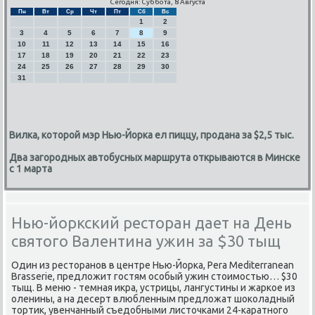
Сегодня: Суббота, 8 Августа
Пн
Вт
Ср
Чт
Пт
Сб
Вс
1
2
3
4
5
6
7
8
9
10
11
12
13
14
15
16
17
18
19
20
21
22
23
24
25
26
27
28
29
30
31
Вилка, которой мэр Нью-Йорка ел пиццу, продана за $2,5 тыс.
Два загородных автобусных маршрута открываются в Минске
с 1 марта
Нью-йоркский ресторан дает на День
святого Валентина ужин за $30 тыщ
Один из ресторанов в центре Нью-Йорка, Pera Mediterranean
Brasserie, предложит гостям особый ужин стоимостью… $30
тыщ. В меню - темная икра, устрицы, лангустины и жаркое из
оленины, а на десерт влюбленным предложат шоколадный
тортик, увенчанный съедобными листочками 24-каратного