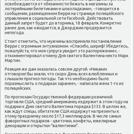
освобождаются от обязанности бежать в магазины за
лотерейными билетиками и шоколадками», - говорится в
сообщении, размещенном Берри на странице полицейского
управления в социальной сети Facebook. Действовать
данный запрет будет до вторника, 18 февраля. Конкретно
ранее дня, как ожидается, в Джорджии продержится
непогода.
Стоит отметить, что мужчины восприняли постановление
Берри с огромным энтузиазмом. «Спасибо, шериф! Убедитесь,
пожалуйста, что моя супруга увидит это распоряжение», -
откомментировал отмену Дня святого Валентина некто Марк
Мартин.
Реакция же дам оказалась совсем другой. «Никаких
отговорок! Вы знали, что скоро День всех влюбленных и
слышали прогноз погоды. Так что необходимо было
поразмыслить о подарках заранее», - написала жена 1-го из
полицейских.
По прогнозам Государственной федерации розничной
торговли США, средний американец издержит в этом году на
подарки к Дню святого Валентина порядка $133. В целом же,
как ждут спецы, обитатели США издержут на презенты к
этому праздничку около $17,3 миллиардов. В числе самых
фаворитных подарков - цветочки, конфеты, ювелирные
декорации и открытки-"валентинки".