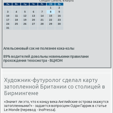
Сегодня: Суббота, 8 Августа
Пн
Вт
Ср
Чт
Пт
Сб
Вс
1
2
3
4
5
6
7
8
9
10
11
12
13
14
15
16
17
18
19
20
21
22
23
24
25
26
27
28
29
30
31
Апельсиновый сок не полезнее кока-колы
89% водителей довольны новенькими правилами
прохождения техосмотра - ВЦИОМ
Художник-футуролог сделал карту
затопленной Британии со столицей в
Бирмингеме
«Значит ли это, что к концу века Английские острова окажутся
затопленными?» - задается вопросцем Одри Гаррик в статье
Le Monde (перевод - InoPressa).