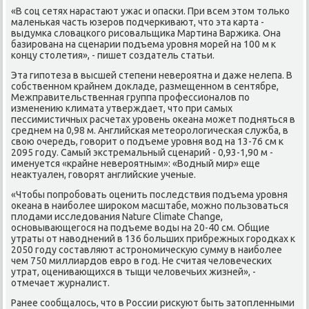
«В соц сетях нарастают ужас и опаски. При всем этом только
маленькая часть юзеров подчеркивают, что эта карта -
выдумка словацкого рисовальщика Мартина Варжика. Она
базирована на сценарии подъема уровня морей на 100 м к
концу столетия», - пишет создатель статьи.
Эта гипотеза в высшей степени невероятна и даже нелепа. В
собственном крайнем докладе, размещенном в сентябре,
Межправительственная группа профессионалов по
изменению климата утверждает, что при самых
пессимистичных расчетах уровень океана может подняться в
среднем на 0,98 м. Английская метеорологическая служба, в
свою очередь, говорит о подъеме уровня вод на 13-76 см к
2095 году. Самый экстремальный сценарий - 0,93-1,90 м -
именуется «крайне невероятным»: «Водный мир» еще
неактуален, говорят английские ученые.
«Чтобы попробовать оценить последствия подъема уровня
океана в наиболее широком масштабе, можно пользоваться
плодами исследования Nature Climate Change,
основывающегося на подъеме воды на 20-40 см. Общие
утраты от наводнений в 136 больших прибрежных городках к
2050 году составляют астрономическую сумму в наиболее
чем 750 миллиардов евро в год. Не считая человеческих
утрат, оценивающихся в тыщи человечьих жизней», -
отмечает журналист.
Ранее сообщалось, что в России рискуют быть затопленными