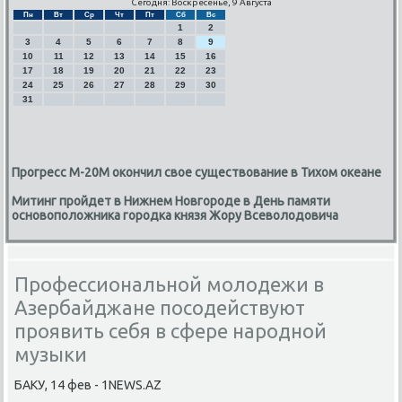
Сегодня: Воскресенье, 9 Августа
Пн
Вт
Ср
Чт
Пт
Сб
Вс
1
2
3
4
5
6
7
8
9
10
11
12
13
14
15
16
17
18
19
20
21
22
23
24
25
26
27
28
29
30
31
Прогресс М-20М окончил свое существование в Тихом океане
Митинг пройдет в Нижнем Новгороде в День памяти
основоположника городка князя Жору Всеволодовича
Профессиональной молодежи в
Азербайджане посодействуют
проявить себя в сфере народной
музыки
БАКУ, 14 фев - 1NEWS.AZ