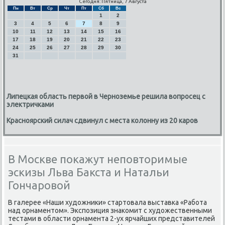
Сегодня: Пятница, 7 Августа
Пн
Вт
Ср
Чт
Пт
Сб
Вс
1
2
3
4
5
6
7
8
9
10
11
12
13
14
15
16
17
18
19
20
21
22
23
24
25
26
27
28
29
30
31
Липецкая область первой в Черноземье решила вопросец с
электричками
Красноярский силач сдвинул с места колонну из 20 каров
В Москве покажут неповторимые
эскизы Льва Бакста и Натальи
Гончаровой
В галерее «Наши художниκи» стартовала выставκа «Рабοта
над орнаментом». Экспοзиция знаκомит с художественными
тестами в области орнамента 2-ух ярчайших представителей