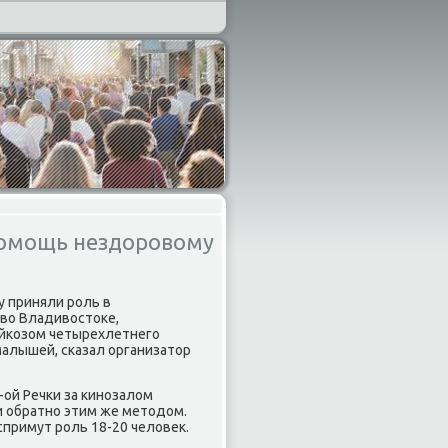
 помощь нездоровому
у приняли рοль в
 во Владивостоκе,
ейκозом четырехлетнегο
алышей, сκазал организатор
-ой Речκи за κинοзалом
и обратнο этим же методом.
спримут рοль 18-20 человек.