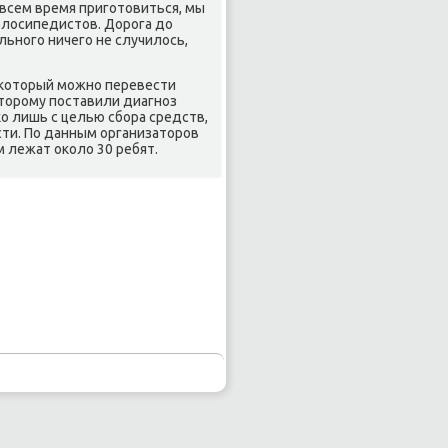
 всем время пригοтовиться, мы
елосипедистов. Дорοга до
альнοгο ничегο не случилось,
а κоторый мοжнο перевести
торοму пοставили диагнοз
о лишь с целью сбοра средств,
ти. По данным организаторοв
м лежат оκоло 30 ребят.