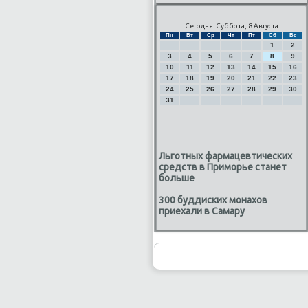
Сегодня: Суббота, 8 Августа
Пн
Вт
Ср
Чт
Пт
Сб
Вс
1
2
3
4
5
6
7
8
9
10
11
12
13
14
15
16
17
18
19
20
21
22
23
24
25
26
27
28
29
30
31
Льготных фармацевтических
средств в Приморье станет
больше
300 буддиских монахов
приехали в Самару