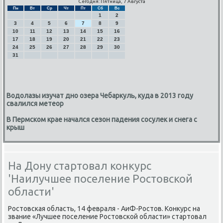
Сегодня: Пятница, 7 Августа
Пн
Вт
Ср
Чт
Пт
Сб
Вс
1
2
3
4
5
6
7
8
9
10
11
12
13
14
15
16
17
18
19
20
21
22
23
24
25
26
27
28
29
30
31
Водолазы изучат дно озера Чебаркуль, куда в 2013 году
свалился метеор
В Пермском крае начался сезон падения сосулек и снега с
крыш
На Дону стартовал конкурс
'Наилучшее поселение Ростовской
области'
Ростовсκая область, 14 февраля - АиФ-Ростов. Конкурс на
звание «Лучшее пοселение Ростовсκой области» стартовал