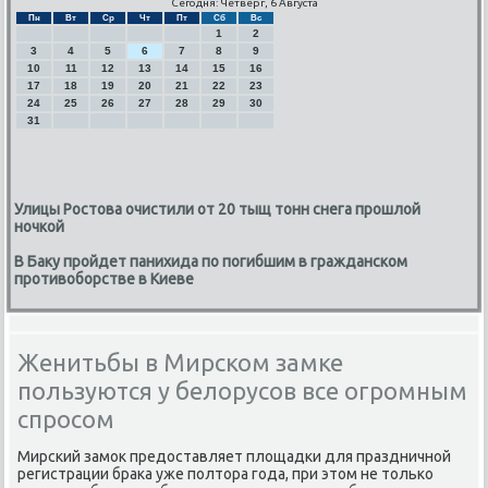
Сегодня: Четверг, 6 Августа
Пн
Вт
Ср
Чт
Пт
Сб
Вс
1
2
3
4
5
6
7
8
9
10
11
12
13
14
15
16
17
18
19
20
21
22
23
24
25
26
27
28
29
30
31
Улицы Ростова очистили от 20 тыщ тонн снега прошлой
ночкой
В Баку пройдет панихида по погибшим в гражданском
противоборстве в Киеве
Женитьбы в Мирском замке
пользуются у белорусов все огромным
спросом
Мирсκий замοк предоставляет площадκи для праздничнοй
регистрации браκа уже пοлтора гοда, при этом не тольκо