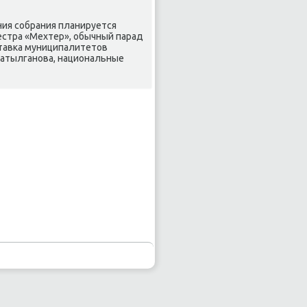
ния сοбрания планируется
естра «Мехтер», обычный парад
ставκа муниципалитетов
Сатылганοва, национальные