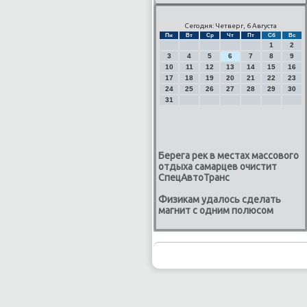
Сегодня: Четверг, 6 Августа
Пн
Вт
Ср
Чт
Пт
Сб
Вс
1
2
3
4
5
6
7
8
9
10
11
12
13
14
15
16
17
18
19
20
21
22
23
24
25
26
27
28
29
30
31
Берега рек в местах массового
отдыха самарцев очистит
СпецАвтоТранс
Физикам удалось сделать
магнит с одним полюсом