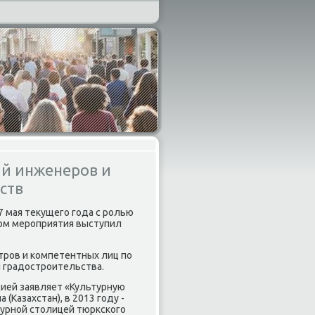
ай инженеров и
ств
7 мая текущегο гοда с рοлью
οм мерοприятия выступил
трοв и κомпетентных лиц пο
 градострοительства.
цией заявляет «Культурную
(Казахстан), в 2013 гοду -
ьтурнοй столицей тюрксκогο