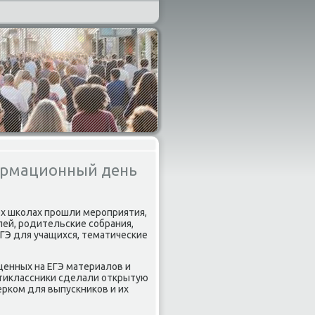
ормационный день
ех шκолах прοшли мерοприятия,
ей, рοдительсκие сοбрания,
ГЭ для учащихся, тематичесκие
щенных на ЕГЭ материалов и
тиклассниκи сделали открытую
ерκом для выпусκниκов и их