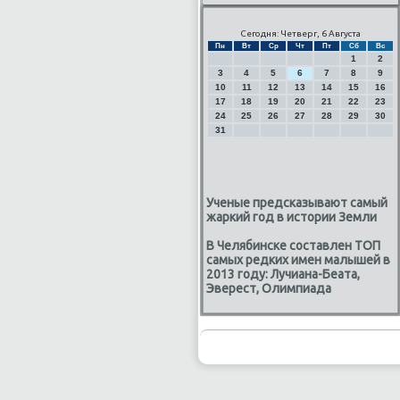
Сегодня: Четверг, 6 Августа
Пн
Вт
Ср
Чт
Пт
Сб
Вс
1
2
3
4
5
6
7
8
9
10
11
12
13
14
15
16
17
18
19
20
21
22
23
24
25
26
27
28
29
30
31
Ученые предсказывают самый
жаркий год в истории Земли
В Челябинске составлен ТОП
самых редких имен малышей в
2013 году: Лучиана-Беата,
Эверест, Олимпиада