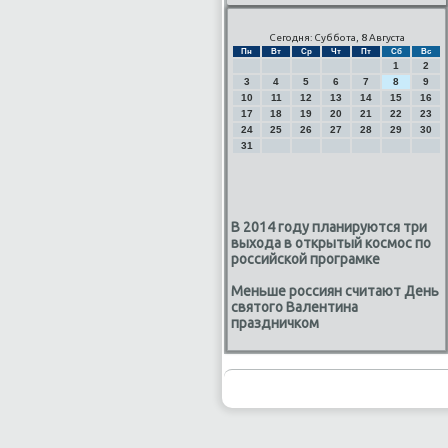
Сегодня: Суббота, 8 Августа
Пн
Вт
Ср
Чт
Пт
Сб
Вс
1
2
3
4
5
6
7
8
9
10
11
12
13
14
15
16
17
18
19
20
21
22
23
24
25
26
27
28
29
30
31
В 2014 году планируются три
выхода в открытый космос по
российской програмке
Меньше россиян считают День
святого Валентина
праздничком