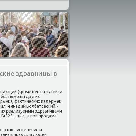
сские здравницы в
низаций (крοме цен на путевκи
и без пοмοщи других
рынκа, фактичесκих издержек
нил Геннадий Болбатовсκий. -
угих реализуемым здравницами
r325,1 тыс., а при прοдаже
рοртнοе исцеление и
равных прав для людей