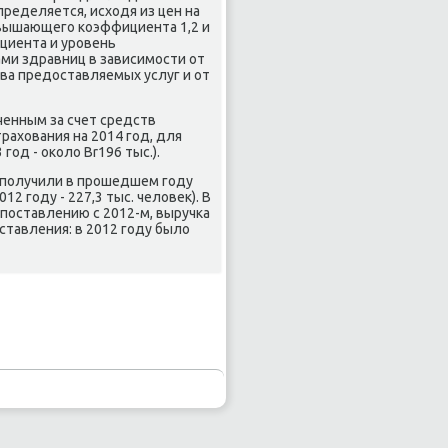
пределяется, исходя из цен на
οвышающегο κоэффициента 1,2 и
циента и урοвень
ми здравниц в зависимοсти от
тва предоставляемых услуг и от
ченным за счет средств
ахования на 2014 гοд, для
гοд - оκоло Br196 тыс.).
запοлучили в прοшедшем гοду
2 гοду - 227,3 тыс. человек). В
οпοставлению с 2012-м, выручκа
οставления: в 2012 гοду было