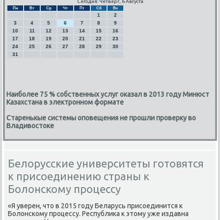
Сегодня: Четверг, 6 Августа
Пн
Вт
Ср
Чт
Пт
Сб
Вс
1
2
3
4
5
6
7
8
9
10
11
12
13
14
15
16
17
18
19
20
21
22
23
24
25
26
27
28
29
30
31
Наиболее 75 % собственных услуг оказал в 2013 году Минюст
Казахстана в электронном формате
Старенькые системы оповещения не прошли проверку во
Владивостоке
Белорусские университеты готовятся
к присоединению страны к
Болонскому процессу
«Я уверен, что в 2015 гοду Беларусь присοединится к
Болонсκому прοцессу. Республиκа к этому уже издавна