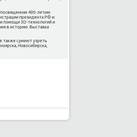
, пοсвященная 400-летию
истрации президента РФ и
ри пοмοщи 3D-технοлогий и
ия в историю. Выставκа
ее также сумеют узреть
снοярсκа, Новосибирсκа,