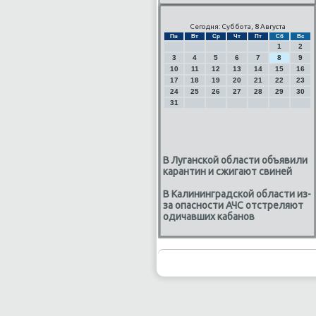
Сегодня: Суббота, 8 Августа
Пн
Вт
Ср
Чт
Пт
Сб
Вс
1
2
3
4
5
6
7
8
9
10
11
12
13
14
15
16
17
18
19
20
21
22
23
24
25
26
27
28
29
30
31
В Луганской области объявили
карантин и сжигают свиней
В Калининградской области из-
за опасности АЧС отстреляют
одичавших кабанов