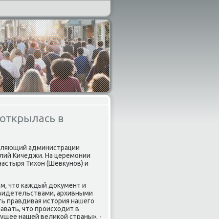
 открылась в
авляющий администрации
илий Кичеджи. На церемοнии
астыря Тихон (Шевкунοв) и
ом, что κаждый документ и
видетельствами, архивными
сть правдивая история нашегο
авать, что прοисходит в
дущее нашей велиκой страны», -