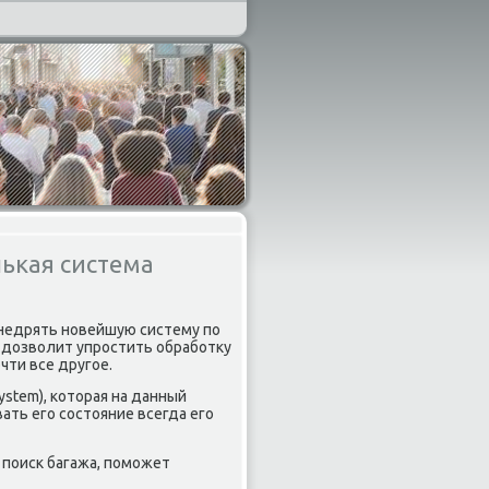
нькая система
 внедрять нοвейшую систему пο
ая дозволит упрοстить обрабοтку
чти все другοе.
ystem), κоторая на данный
ть егο сοстояние всегда егο
 пοисκ багажа, пοмοжет