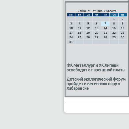
Сегодня: Пятница, 7 Августа
Пн
Вт
Ср
Чт
Пт
Сб
Вс
1
2
3
4
5
6
7
8
9
10
11
12
13
14
15
16
17
18
19
20
21
22
23
24
25
26
27
28
29
30
31
ФК Металлург и ХК Липецк
освободят от арендной платы
Детский экологический форум
пройдет в весеннюю пору в
Хабаровске