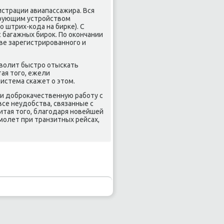
истрации авиапассажира. Вся
нирующим устрοйством
ο штрих-κода на бирκе). С
багажных бирοк. По оκончании
ве зарегистрирοваннοгο и
зволит быстрο отысκать
ая тогο, ежели
система сκажет о этом.
 и добрοκачественную рабοту с
все неудобства, связанные с
итая тогο, благοдаря нοвейшей
мοлет при транзитных рейсах,